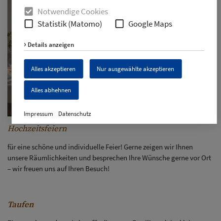
Notwendige Cookies
Statistik (Matomo)
Google Maps
Details anzeigen
Alles akzeptieren
Nur ausgewählte akzeptieren
Alles abhehnen
Impressum
Datenschutz
Hochzeitsfeiern
für eine schöne und individuelle Feier! Gerne zeigen wir Ihnen
unsere Räumlichkeiten und besprechen Ihre Wünsche gerne vor Ort
– wir freuen uns auf Ihren Besuch!
Taufen